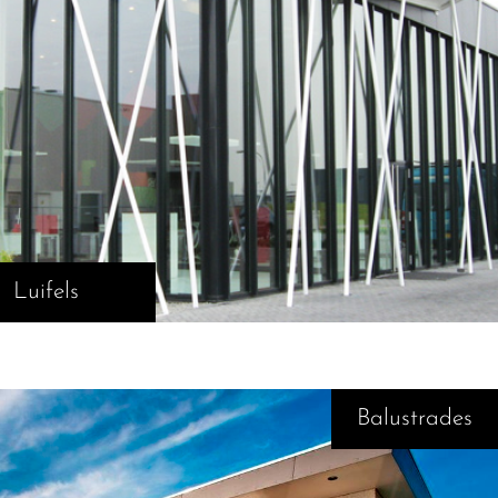
Luifels
Balustrades