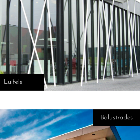
Luifels
Balustrades