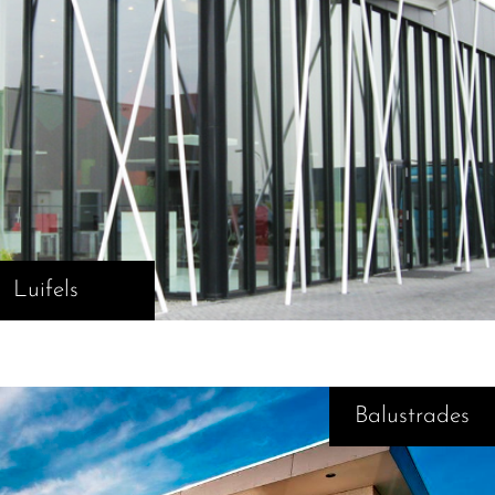
Luifels
Balustrades