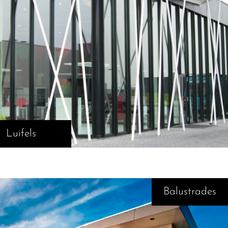
Luifels
Balustrades