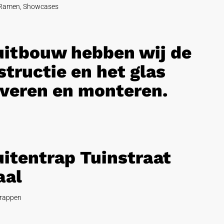
Ramen
,
Showcases
 uitbouw hebben wij de
tructie en het glas
veren en monteren.
uitentrap Tuinstraat
aal
rappen