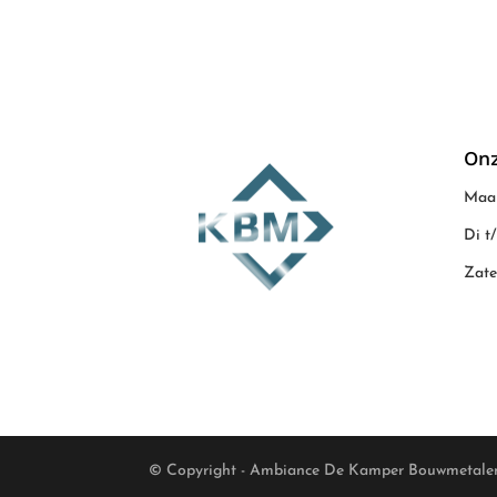
Onz
Maan
Di t
Zate
© Copyright - Ambiance De Kamper Bouwmetale