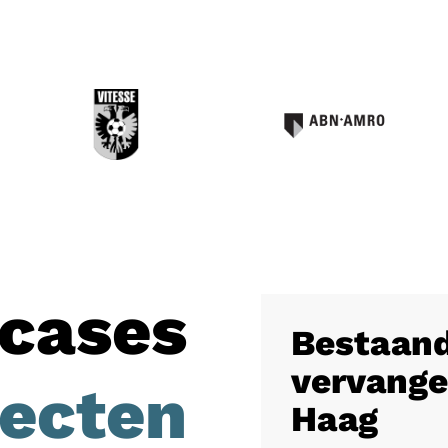
cases
Bestaand
vervange
jecten
Haag