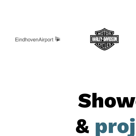
Show
&
pro