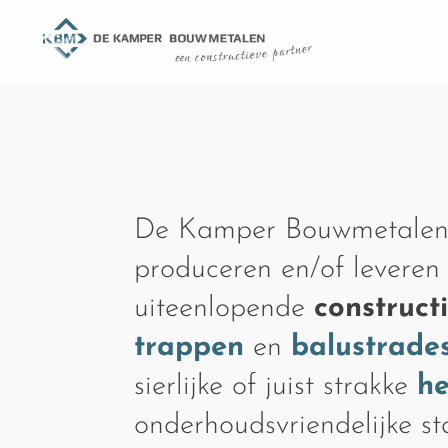
De Kamper Bouwmetalen
produceren en/of leveren
uiteenlopende
construct
trappen
en
balustrade
sierlijke of juist strakke
h
onderhoudsvriendelijke s