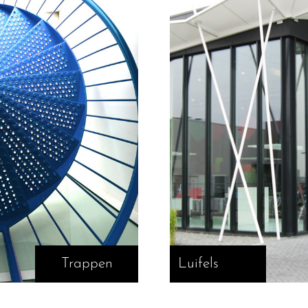
Trappen
Luifels