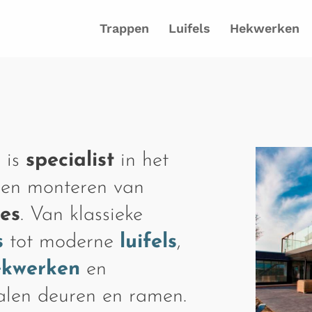
Trappen
Luifels
Hekwerken
 is
specialist
in het
 en monteren van
ies
. Van klassieke
s
tot moderne
luifels
,
ekwerken
en
talen deuren en ramen.