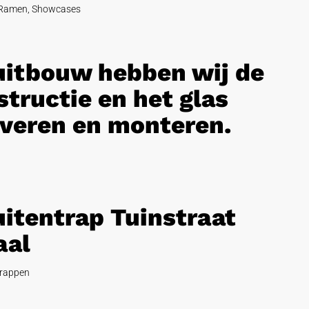
Ramen
,
Showcases
 uitbouw hebben wij de
tructie en het glas
veren en monteren.
uitentrap Tuinstraat
aal
rappen