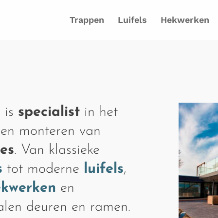
Trappen
Luifels
Hekwerken
 is
specialist
in het
 en monteren van
ies
. Van klassieke
s
tot moderne
luifels
,
ekwerken
en
talen deuren en ramen.