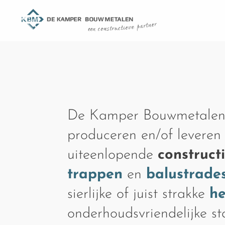
De Kamper Bouwmetalen
produceren en/of leveren
uiteenlopende
construct
trappen
en
balustrade
sierlijke of juist strakke
h
onderhoudsvriendelijke s