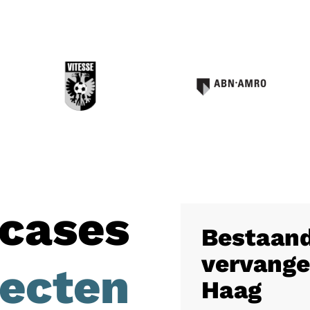
cases
Bestaand
vervange
jecten
Haag