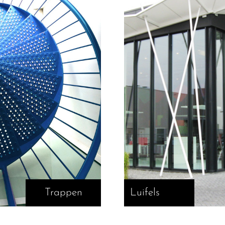
Trappen
Luifels