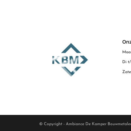
Onz
Maan
Di t
Zate
© Copyright - Ambiance De Kamper Bouwmetale