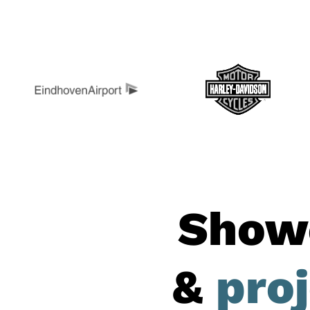
Show
&
pro