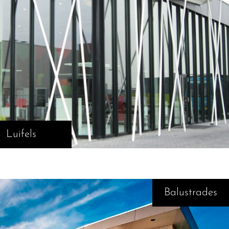
Luifels
Balustrades