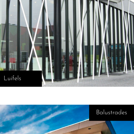
Luifels
Balustrades