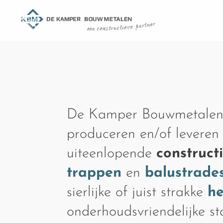
De Kamper Bouwmetalen
produceren en/of leveren
uiteenlopende
construct
trappen
en
balustrade
sierlijke of juist strakke
h
onderhoudsvriendelijke s