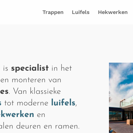
Trappen
Luifels
Hekwerken
 is
specialist
in het
 en monteren van
ies
. Van klassieke
s
tot moderne
luifels
,
ekwerken
en
talen deuren en ramen.