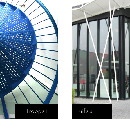
Trappen
Luifels