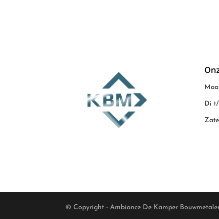
Onz
Maan
Di t
Zate
© Copyright - Ambiance De Kamper Bouwmetale