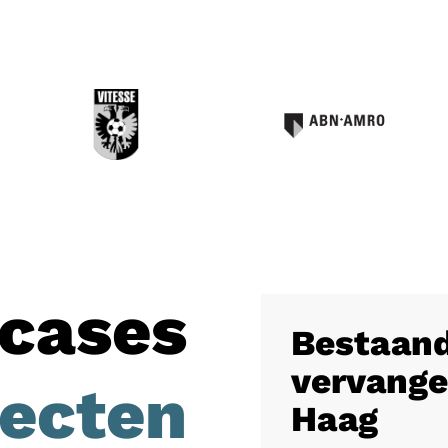
cases
Bestaand
vervange
jecten
Haag