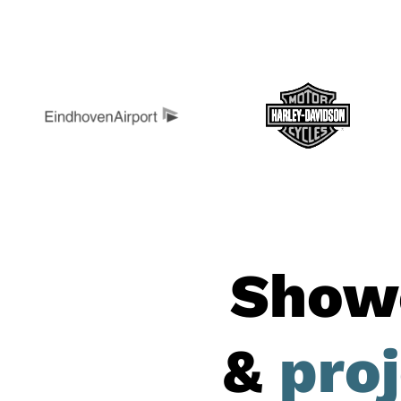
Show
&
pro