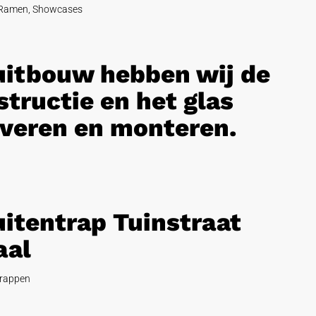
Ramen
,
Showcases
 uitbouw hebben wij de
tructie en het glas
veren en monteren.
uitentrap Tuinstraat
aal
rappen