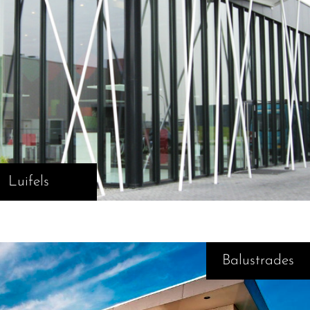
Luifels
Balustrades