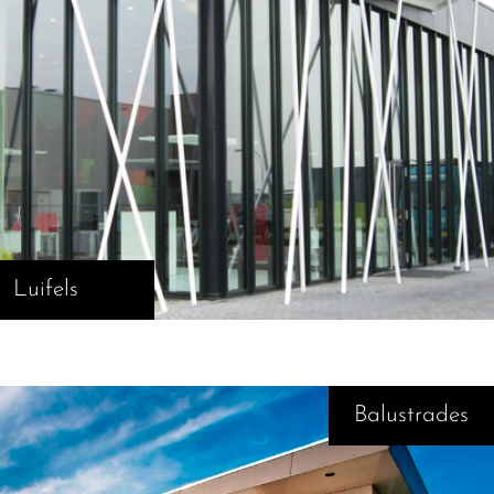
Luifels
Balustrades