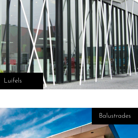
Luifels
Balustrades