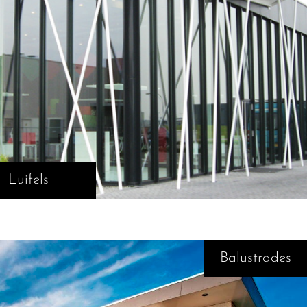
Luifels
Balustrades