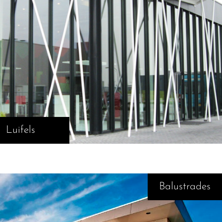
Luifels
Balustrades