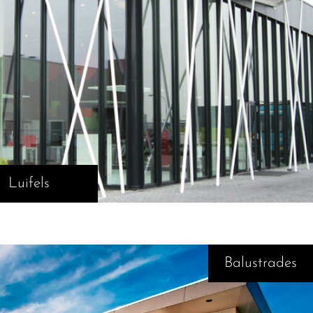
Luifels
Balustrades