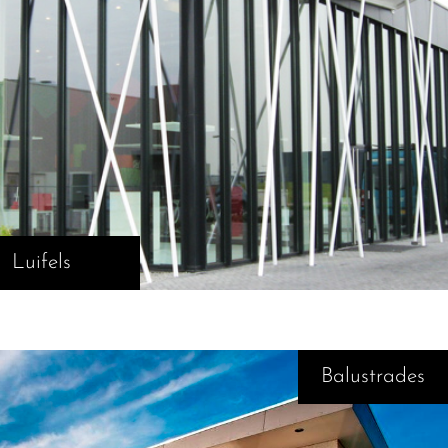
Luifels
Balustrades