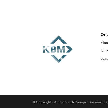
Onz
Maan
Di t
Zate
© Copyright - Ambiance De Kamper Bouwmetale