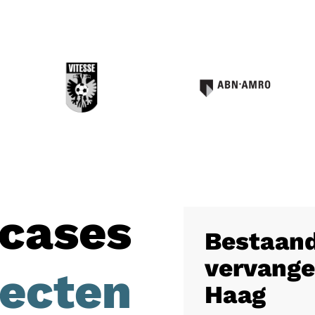
cases
Bestaand
vervange
jecten
Haag