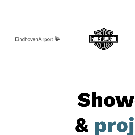
Show
&
pro