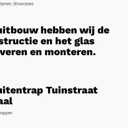
Ramen
,
Showcases
 uitbouw hebben wij de
tructie en het glas
veren en monteren.
uitentrap Tuinstraat
aal
rappen