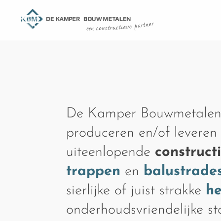
De Kamper Bouwmetalen
produceren en/of leveren
uiteenlopende
construct
trappen
en
balustrade
sierlijke of juist strakke
h
onderhoudsvriendelijke s