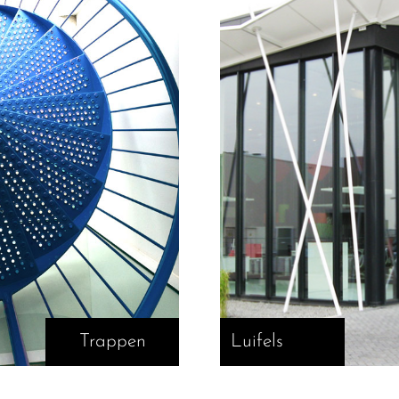
Trappen
Luifels