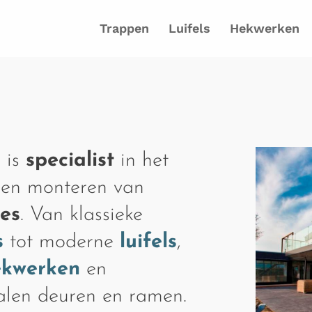
Trappen
Luifels
Hekwerken
 is
specialist
in het
 en monteren van
ies
. Van klassieke
s
tot moderne
luifels
,
ekwerken
en
talen deuren en ramen.