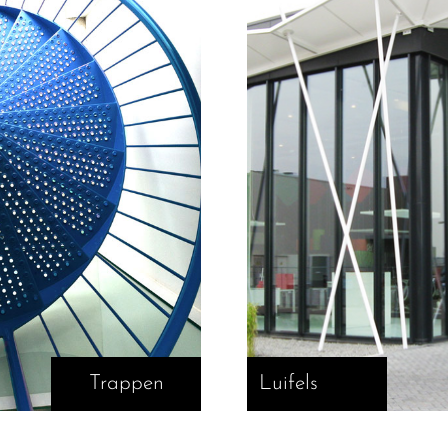
Trappen
Luifels