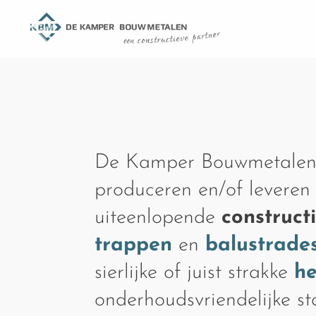
De Kamper Bouwmetalen
produceren en/of leveren
uiteenlopende
construct
trappen
en
balustrade
sierlijke of juist strakke
h
onderhoudsvriendelijke s