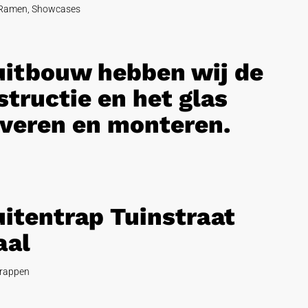
Ramen
,
Showcases
 uitbouw hebben wij de
tructie en het glas
veren en monteren.
uitentrap Tuinstraat
aal
rappen