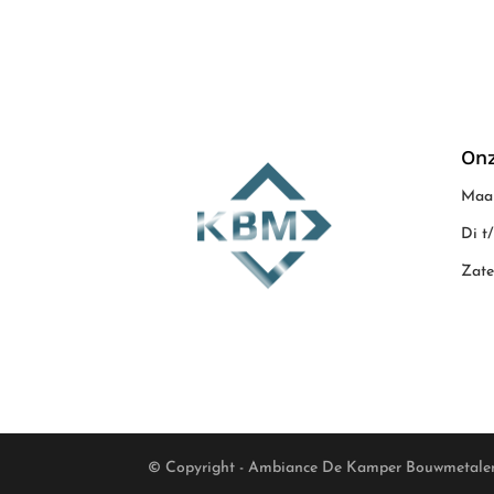
Onz
Maan
Di t
Zate
© Copyright - Ambiance De Kamper Bouwmetale