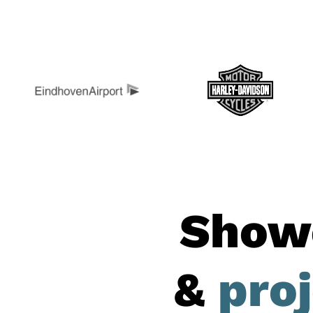
Show
&
pro