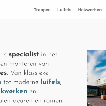
Trappen
Luifels
Hekwerken
 is
specialist
in het
 en monteren van
ies
. Van klassieke
s
tot moderne
luifels
,
ekwerken
en
talen deuren en ramen.