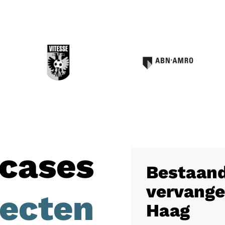
cases
Bestaand
vervange
jecten
Haag