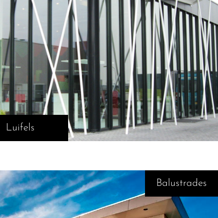
Luifels
Balustrades