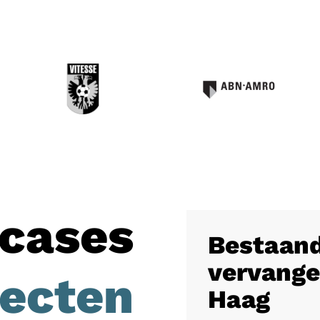
cases
Bestaand
vervange
jecten
Haag