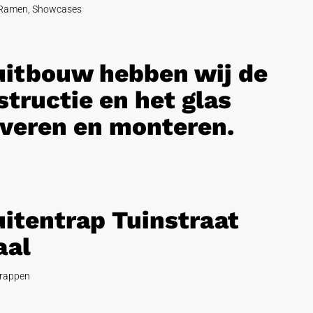
Ramen
,
Showcases
 uitbouw hebben wij de
tructie en het glas
veren en monteren.
uitentrap Tuinstraat
aal
rappen