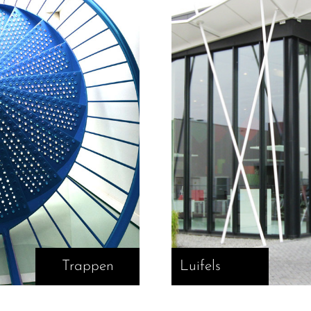
Trappen
Luifels