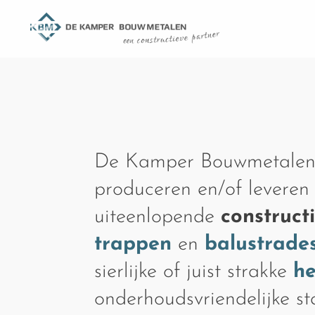
De Kamper Bouwmetalen
produceren en/of leveren
uiteenlopende
construct
trappen
en
balustrade
sierlijke of juist strakke
h
onderhoudsvriendelijke s