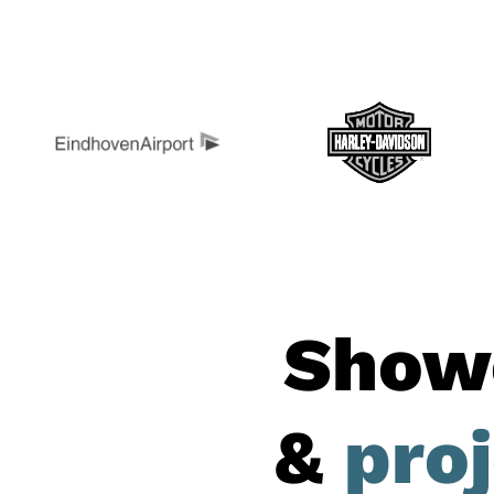
Show
&
pro