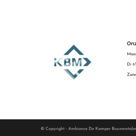
Onz
Maan
Di t
Zate
© Copyright - Ambiance De Kamper Bouwmetale