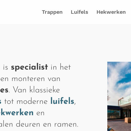
Trappen
Luifels
Hekwerken
 is
specialist
in het
 en monteren van
ies
. Van klassieke
s
tot moderne
luifels
,
ekwerken
en
talen deuren en ramen.