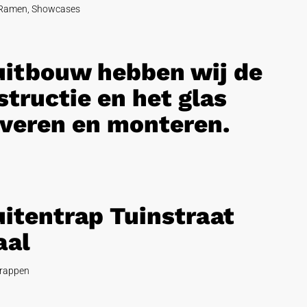
Ramen
,
Showcases
 uitbouw hebben wij de
tructie en het glas
veren en monteren.
uitentrap Tuinstraat
aal
rappen