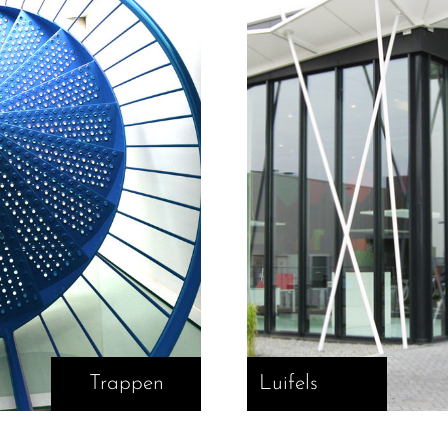
Trappen
Luifels