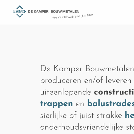
De Kamper Bouwmetalen
produceren en/of leveren
uiteenlopende
construct
trappen
en
balustrade
sierlijke of juist strakke
h
onderhoudsvriendelijke s