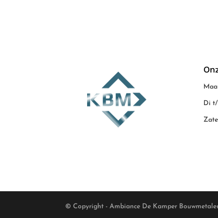
Onz
Maan
Di t
Zate
© Copyright - Ambiance De Kamper Bouwmetale