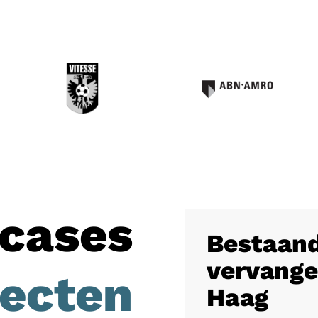
cases
Bestaand
vervange
jecten
Haag