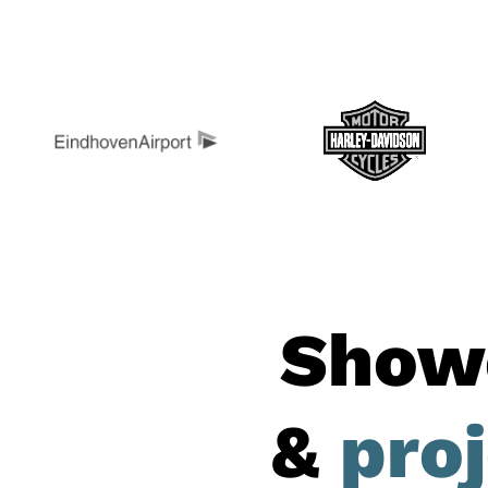
Show
&
pro