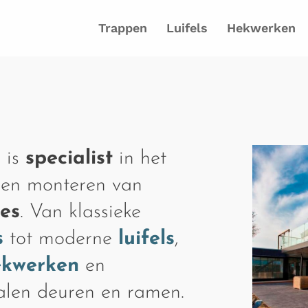
Trappen
Luifels
Hekwerken
 is
specialist
in het
 en monteren van
ies
. Van klassieke
s
tot moderne
luifels
,
ekwerken
en
talen deuren en ramen.