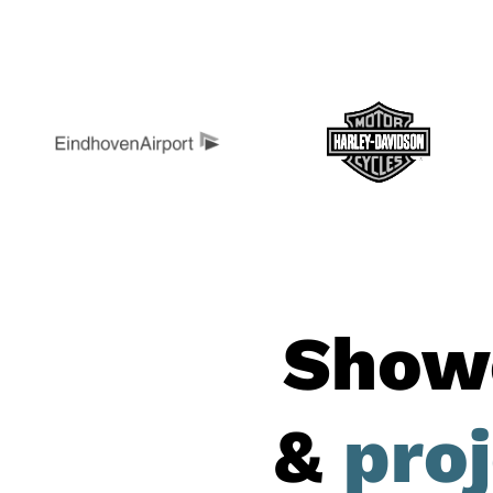
Show
&
pro