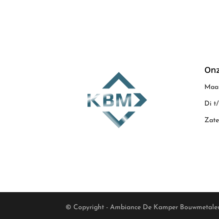
Onz
Maan
Di t
Zate
© Copyright - Ambiance De Kamper Bouwmetale