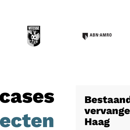
cases
Bestaand
vervange
jecten
Haag