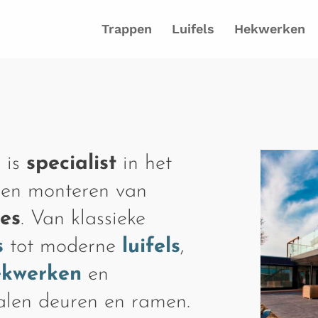
Trappen
Luifels
Hekwerken
 is
specialist
in het
 en monteren van
ies
. Van klassieke
s
tot moderne
luifels
,
ekwerken
en
talen deuren en ramen.