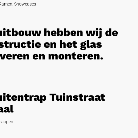
Ramen
,
Showcases
 uitbouw hebben wij de
tructie en het glas
veren en monteren.
uitentrap Tuinstraat
aal
rappen