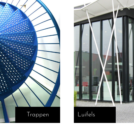
Trappen
Luifels