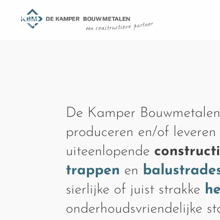
De Kamper Bouwmetalen
produceren en/of leveren
uiteenlopende
construct
trappen
en
balustrade
sierlijke of juist strakke
h
onderhoudsvriendelijke s