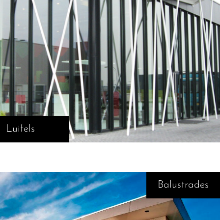
Luifels
Balustrades