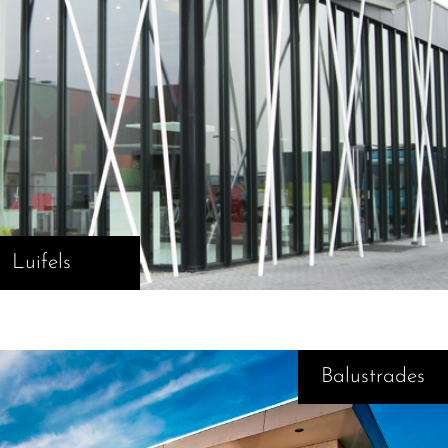
Luifels
Balustrades