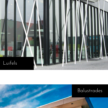
Luifels
Balustrades