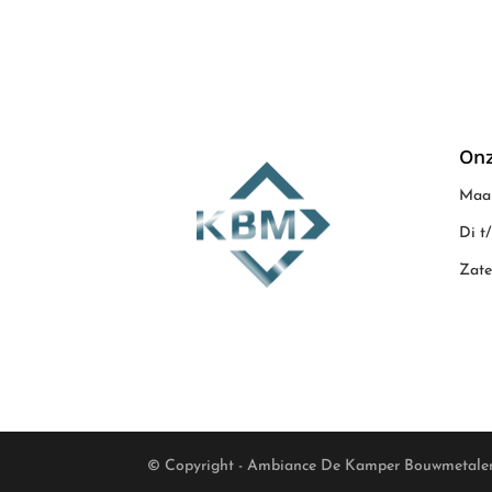
Onz
Maan
Di t
Zate
© Copyright - Ambiance De Kamper Bouwmetale