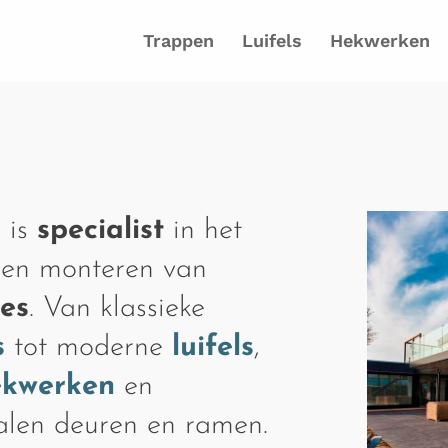
Trappen
Luifels
Hekwerken
 is
specialist
in het
 en monteren van
ies
. Van klassieke
s
tot moderne
luifels
,
ekwerken
en
talen deuren en ramen.