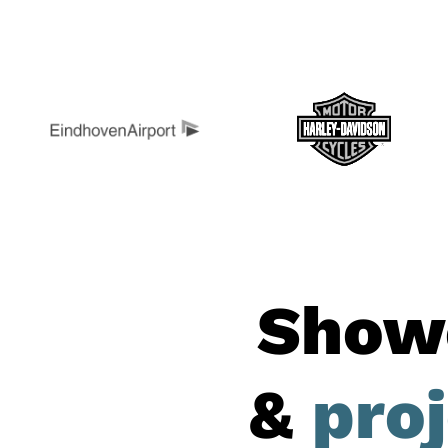
Show
&
pro