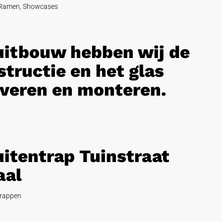
Ramen
,
Showcases
 uitbouw hebben wij de
tructie en het glas
veren en monteren.
uitentrap Tuinstraat
aal
rappen