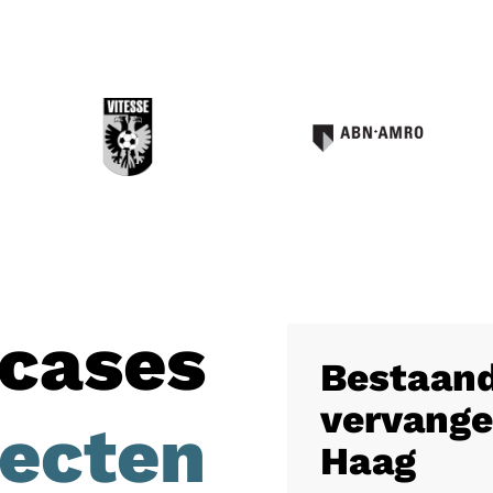
cases
Bestaand
vervange
jecten
Haag