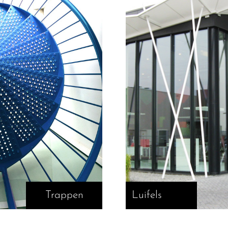
Trappen
Luifels