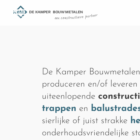
De Kamper Bouwmetalen
produceren en/of leveren
uiteenlopende
construct
trappen
en
balustrade
sierlijke of juist strakke
h
onderhoudsvriendelijke s