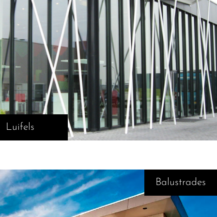
Luifels
Balustrades