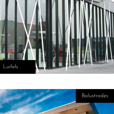
Luifels
Balustrades