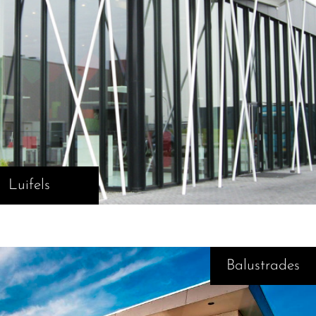
Luifels
Balustrades