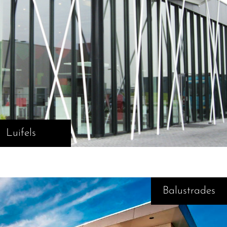
Luifels
Balustrades