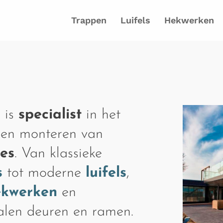
Trappen
Luifels
Hekwerken
 is
specialist
in het
 en monteren van
ies
. Van klassieke
s
tot moderne
luifels
,
ekwerken
en
talen deuren en ramen.