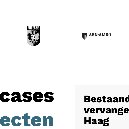
cases
Bestaand
vervange
jecten
Haag