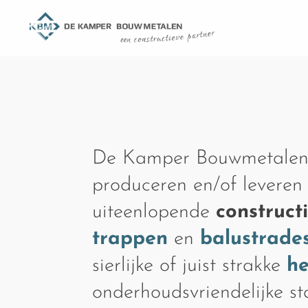
De Kamper Bouwmetalen
produceren en/of leveren
uiteenlopende
construct
trappen
en
balustrade
sierlijke of juist strakke
h
onderhoudsvriendelijke s