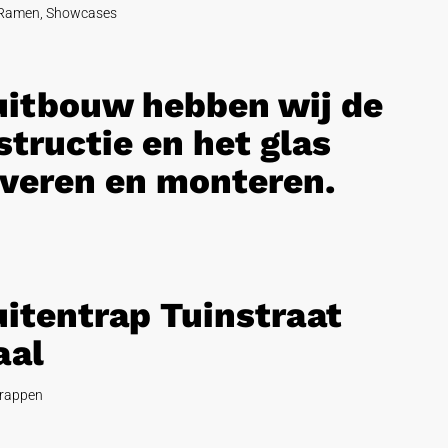
Ramen
,
Showcases
 uitbouw hebben wij de
tructie en het glas
veren en monteren.
uitentrap Tuinstraat
aal
rappen