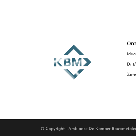
Onz
Maan
Di t
Zate
© Copyright - Ambiance De Kamper Bouwmetale