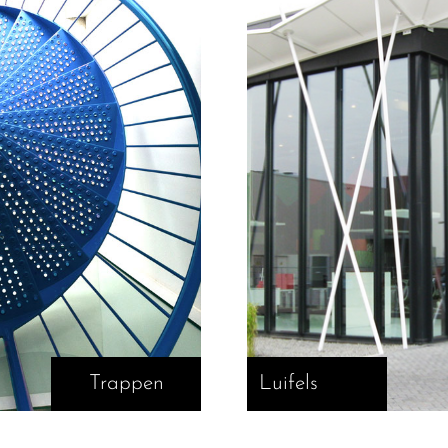
Trappen
Luifels