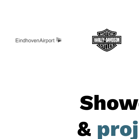
Show
&
pro