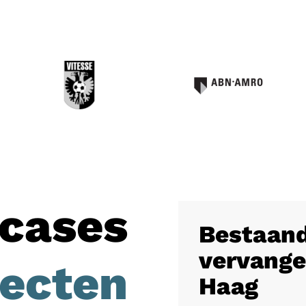
cases
Bestaand
vervange
jecten
Haag