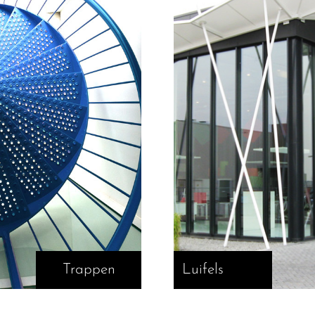
Trappen
Luifels