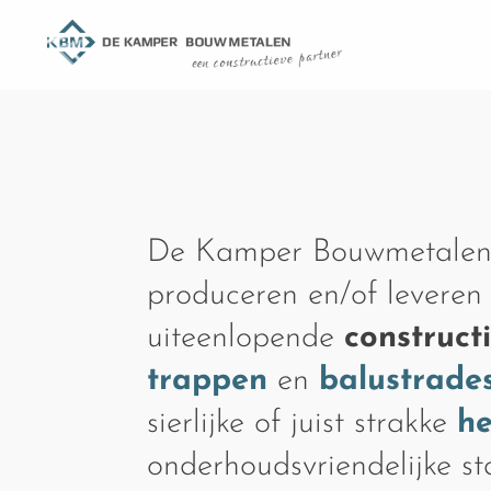
De Kamper Bouwmetalen
produceren en/of leveren
uiteenlopende
construct
trappen
en
balustrade
sierlijke of juist strakke
h
onderhoudsvriendelijke s