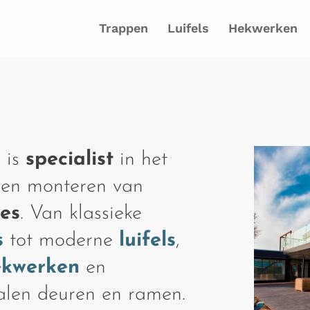
Trappen
Luifels
Hekwerken
 is
specialist
in het
 en monteren van
ies
. Van klassieke
s
tot moderne
luifels
,
ekwerken
en
talen deuren en ramen.