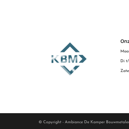
Onz
Maan
Di t
Zate
© Copyright - Ambiance De Kamper Bouwmetale