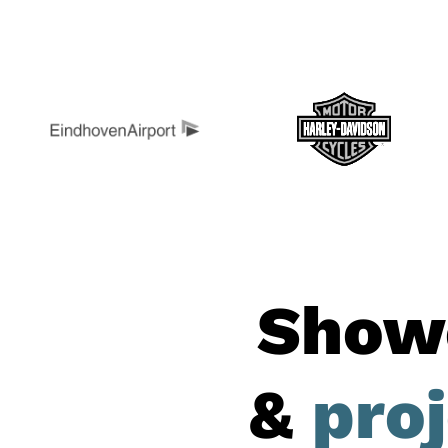
Show
&
pro