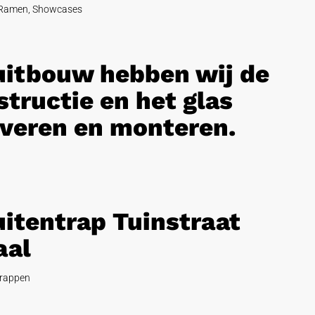
Ramen
,
Showcases
 uitbouw hebben wij de
tructie en het glas
veren en monteren.
uitentrap Tuinstraat
aal
rappen