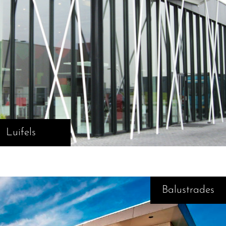
Luifels
Balustrades