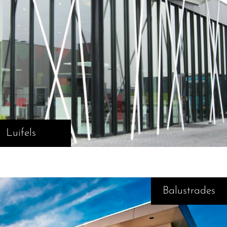
Luifels
Balustrades