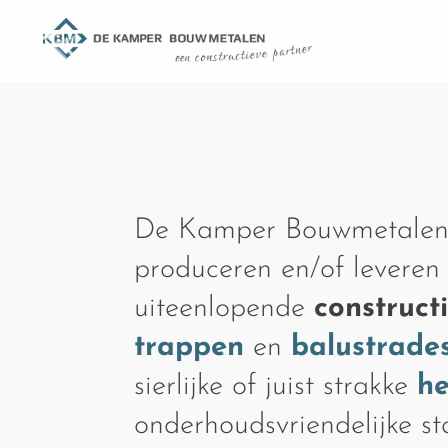
De Kamper Bouwmetalen
produceren en/of leveren
uiteenlopende
construct
trappen
en
balustrade
sierlijke of juist strakke
h
onderhoudsvriendelijke s