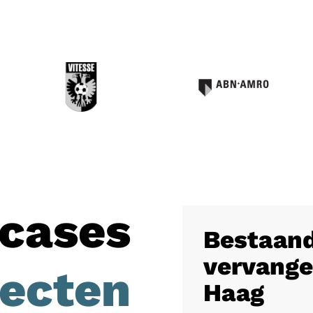
cases
Bestaand
vervange
jecten
Haag