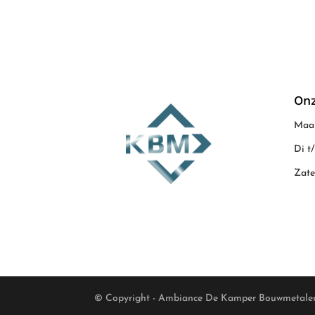
Onz
Maan
Di t
Zate
© Copyright - Ambiance De Kamper Bouwmetale