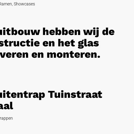
Ramen
,
Showcases
 uitbouw hebben wij de
tructie en het glas
veren en monteren.
uitentrap Tuinstraat
aal
rappen