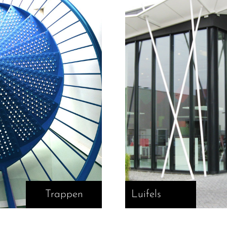
Trappen
Luifels