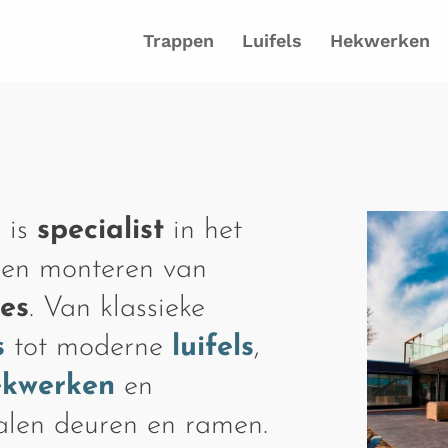
Trappen
Luifels
Hekwerken
 is
specialist
in het
 en monteren van
ies
. Van klassieke
s
tot moderne
luifels
,
ekwerken
en
talen deuren en ramen.