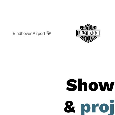
Show
&
pro