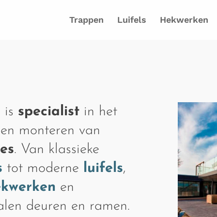
Trappen
Luifels
Hekwerken
 is
specialist
in het
 en monteren van
ies
. Van klassieke
s
tot moderne
luifels
,
ekwerken
en
talen deuren en ramen.