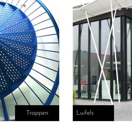
Trappen
Luifels