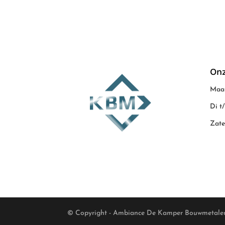
Onz
Maan
Di t
Zate
© Copyright - Ambiance De Kamper Bouwmetale