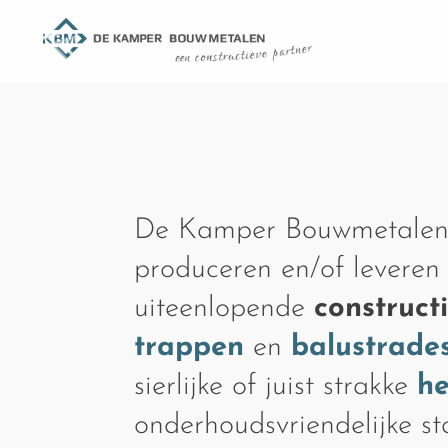
De Kamper Bouwmetalen
produceren en/of leveren
uiteenlopende
construct
trappen
en
balustrade
sierlijke of juist strakke
h
onderhoudsvriendelijke s