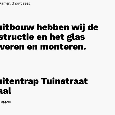
Ramen
,
Showcases
 uitbouw hebben wij de
tructie en het glas
veren en monteren.
uitentrap Tuinstraat
aal
rappen