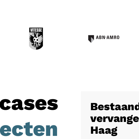
cases
Bestaand
vervange
jecten
Haag