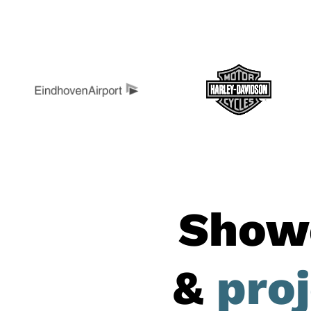
Show
&
pro