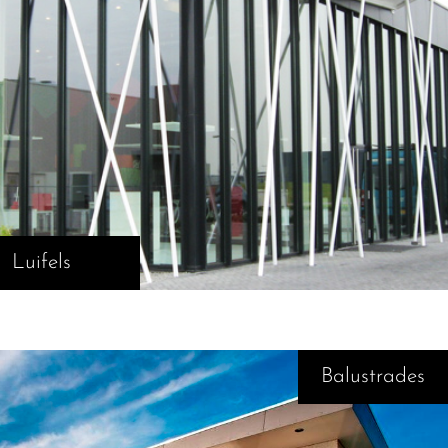
Luifels
Balustrades