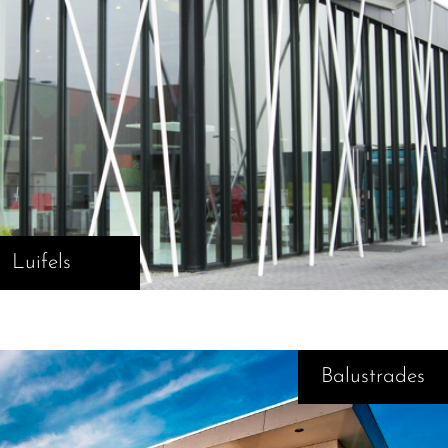
Luifels
Balustrades