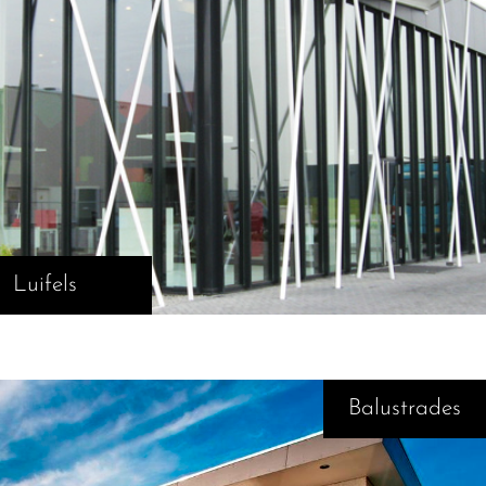
Luifels
Balustrades