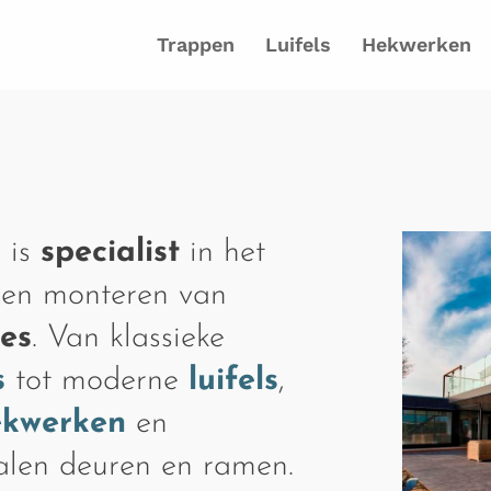
Trappen
Luifels
Hekwerken
 is
specialist
in het
 en monteren van
ies
. Van klassieke
s
tot moderne
luifels
,
ekwerken
en
talen deuren en ramen.