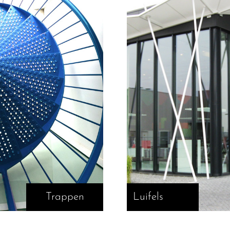
Trappen
Luifels