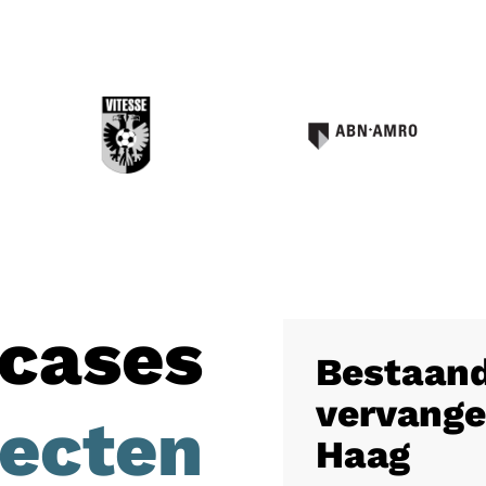
cases
Bestaand
vervange
jecten
Haag