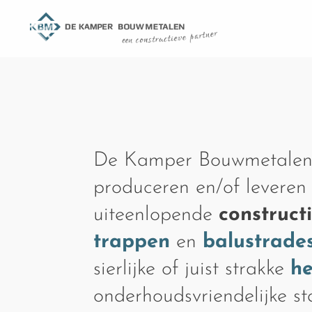
De Kamper Bouwmetalen
produceren en/of leveren
uiteenlopende
construct
trappen
en
balustrade
sierlijke of juist strakke
h
onderhoudsvriendelijke s