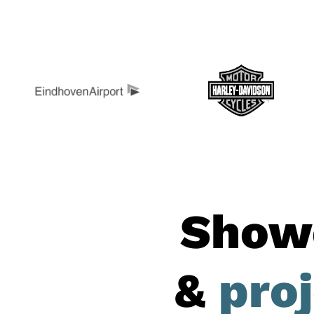
Show
&
pro