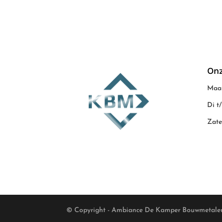
Onz
Maan
Di t
Zate
© Copyright - Ambiance De Kamper Bouwmetale