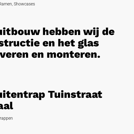
Ramen
,
Showcases
 uitbouw hebben wij de
tructie en het glas
veren en monteren.
uitentrap Tuinstraat
aal
rappen