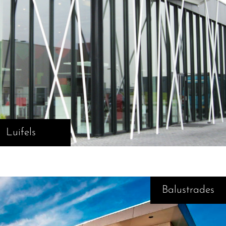
Luifels
Balustrades