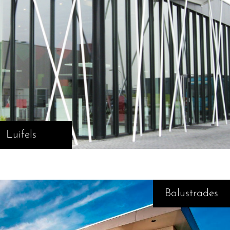
Luifels
Balustrades