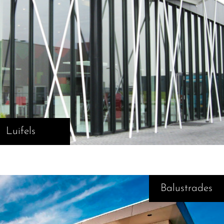
Luifels
Balustrades