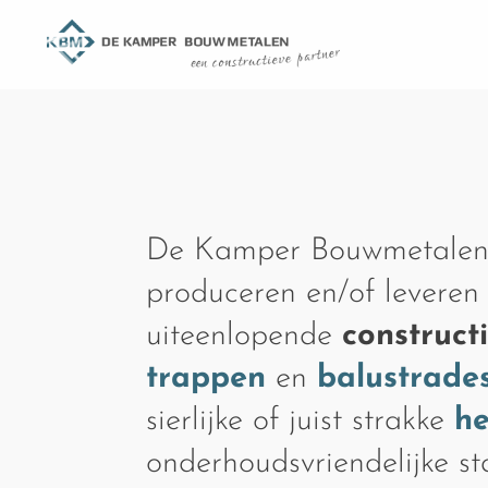
De Kamper Bouwmetalen
produceren en/of leveren
uiteenlopende
construct
trappen
en
balustrade
sierlijke of juist strakke
h
onderhoudsvriendelijke s