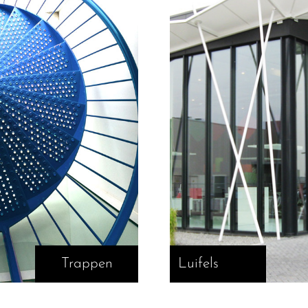
Trappen
Luifels