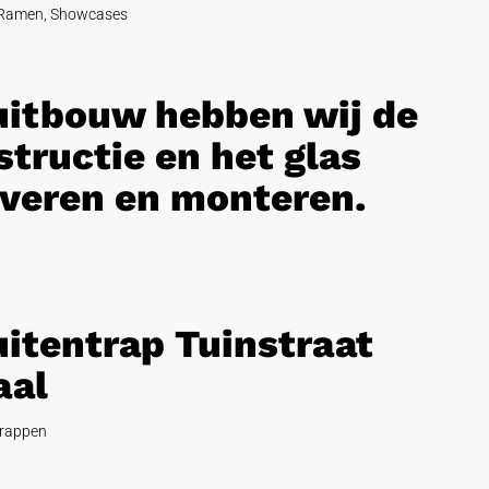
Ramen
,
Showcases
 uitbouw hebben wij de
tructie en het glas
veren en monteren.
uitentrap Tuinstraat
aal
rappen