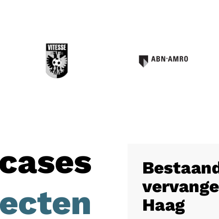
cases
Bestaand
vervange
jecten
Haag