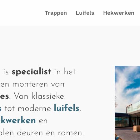
Trappen
Luifels
Hekwerken
 is
specialist
in het
 en monteren van
ies
. Van klassieke
s
tot moderne
luifels
,
ekwerken
en
talen deuren en ramen.