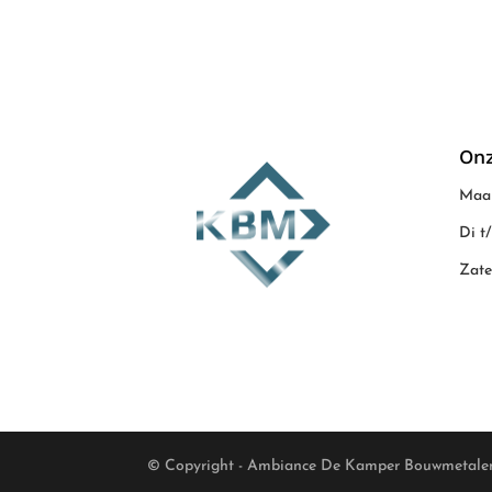
Onz
Maan
Di t
Zate
© Copyright - Ambiance De Kamper Bouwmetale