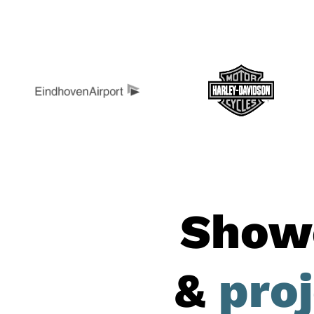
Show
&
pro