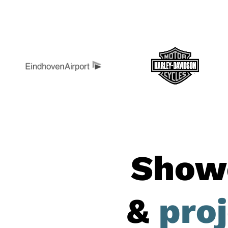
Show
&
pro