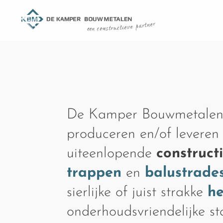
De Kamper Bouwmetalen
produceren en/of leveren
uiteenlopende
construct
trappen
en
balustrade
sierlijke of juist strakke
h
onderhoudsvriendelijke s