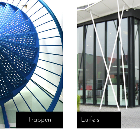
Trappen
Luifels