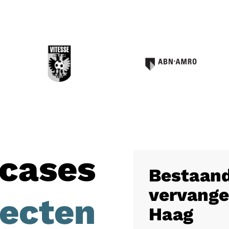
cases
Bestaand
vervange
jecten
Haag