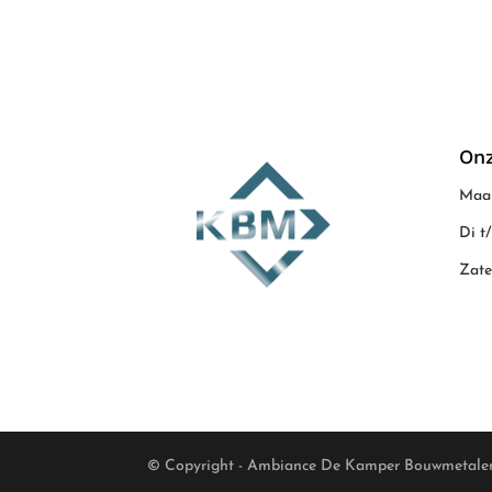
Onz
Maan
Di t
Zate
© Copyright - Ambiance De Kamper Bouwmetale