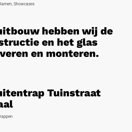
Ramen
,
Showcases
 uitbouw hebben wij de
tructie en het glas
veren en monteren.
uitentrap Tuinstraat
aal
rappen