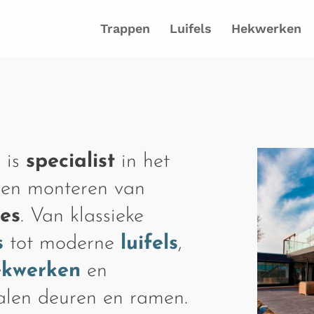
Trappen
Luifels
Hekwerken
 is
specialist
in het
 en monteren van
ies
. Van klassieke
s
tot moderne
luifels
,
ekwerken
en
talen deuren en ramen.