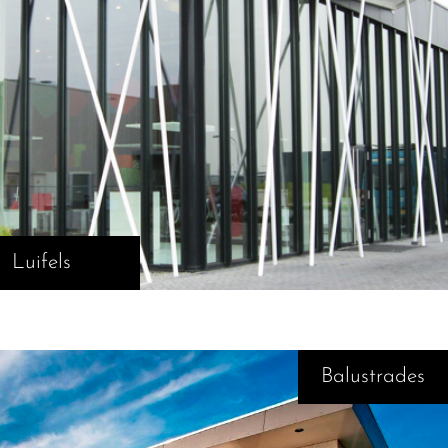
Luifels
Balustrades