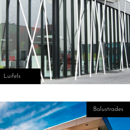
Luifels
Balustrades