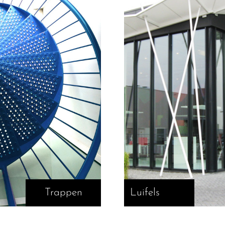
Trappen
Luifels