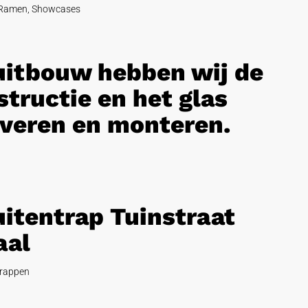
Ramen
,
Showcases
 uitbouw hebben wij de
tructie en het glas
veren en monteren.
uitentrap Tuinstraat
aal
rappen