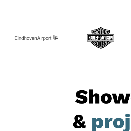
Show
&
pro