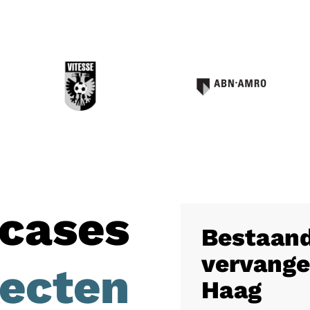
cases
Bestaand
vervange
jecten
Haag