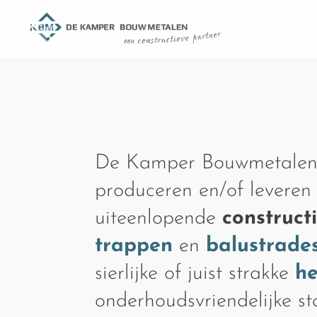
De Kamper Bouwmetalen
produceren en/of leveren
uiteenlopende
construct
trappen
en
balustrade
sierlijke of juist strakke
h
onderhoudsvriendelijke s