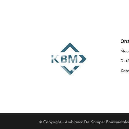
Onz
Maan
Di t
Zate
© Copyright - Ambiance De Kamper Bouwmetale