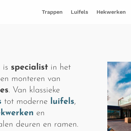
Trappen
Luifels
Hekwerken
 is
specialist
in het
 en monteren van
ies
. Van klassieke
s
tot moderne
luifels
,
ekwerken
en
talen deuren en ramen.