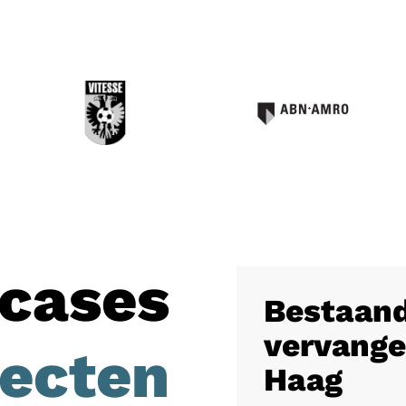
cases
Bestaand
vervange
jecten
Haag