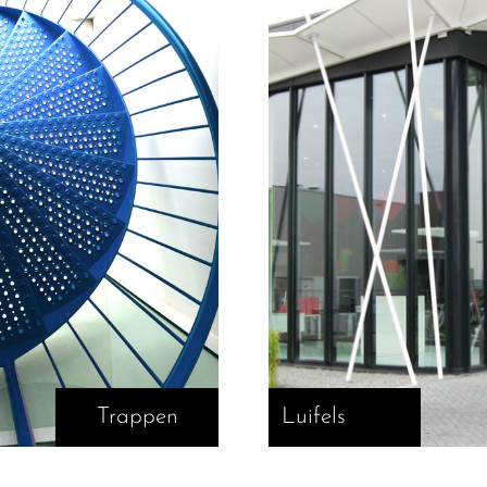
Trappen
Luifels