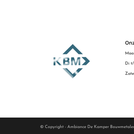
Onz
Maan
Di t
Zate
© Copyright - Ambiance De Kamper Bouwmetale