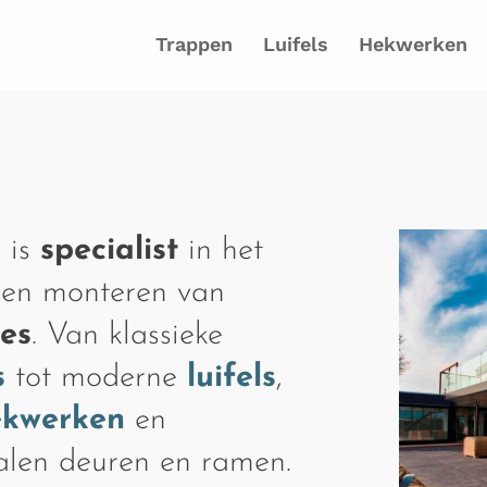
Trappen
Luifels
Hekwerken
 is
specialist
in het
 en monteren van
ies
. Van klassieke
s
tot moderne
luifels
,
ekwerken
en
talen deuren en ramen.