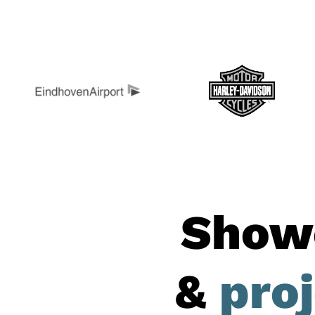
Show
&
pro