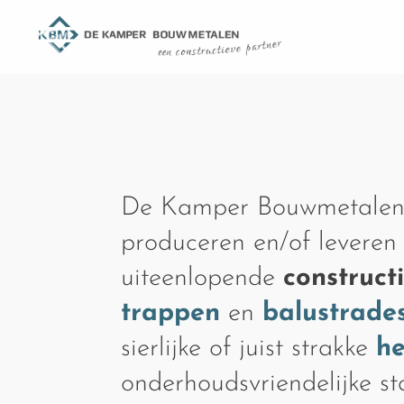
De Kamper Bouwmetalen
produceren en/of leveren
uiteenlopende
construct
trappen
en
balustrade
sierlijke of juist strakke
h
onderhoudsvriendelijke s