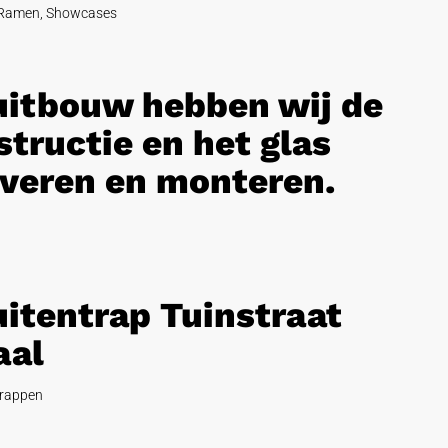
Ramen
,
Showcases
 uitbouw hebben wij de
tructie en het glas
veren en monteren.
uitentrap Tuinstraat
aal
rappen