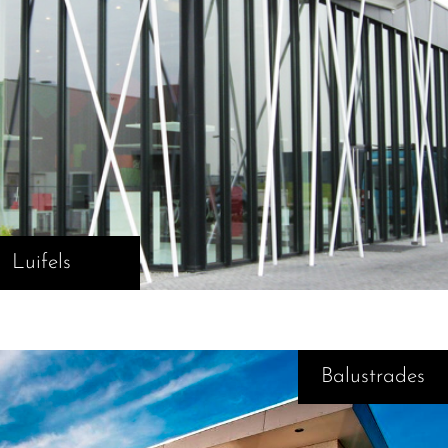
Luifels
Balustrades